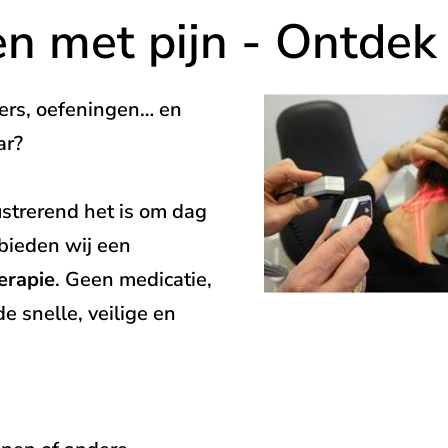
ven met pijn - Ontdek
llers, oefeningen… en
ar?
strerend het is om dag
 bieden wij een
erapie
. Geen medicatie,
e snelle, veilige en