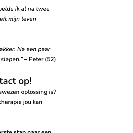
oelde ik al na twee
eft mijn leven
wakker. Na een paar
 slapen.”
– Peter (52)
tact op!
wezen oplossing is?
therapie jou kan
rste stap naar een